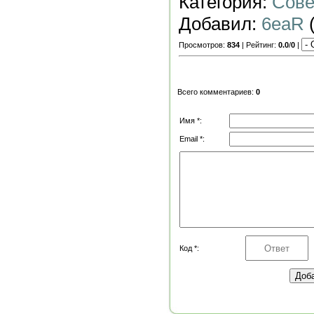
Категория:
Сове
Добавил:
6eaR
(
Просмотров:
834
| Рейтинг:
0.0
/
0
|
Всего комментариев:
0
Имя *:
Email *:
Код *: