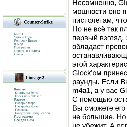
Несомненно, Gl
мощности оно п
пистолетам, что 
Counter-Strike
Но не всё так пл
Карты
первый взгляд. 
Читы и Коды
Реплэи и Видео
Юмор
обладает прево
Программы
Советы и Тактика
останавливающ
Скины
этой характерис
Glock'ом прине
Lineage 2
раунды. Если Вы
m4a1, а у вас G
Квесты
Квесты на Эпик
Квест на Noblesse
С помощью ост
Разное
История мира
Вы сможете его
Настройка бота
Питомцы
Бижутерия Рейд Боссов
не большие. Но 
Программы
Всё для GMa
не убежит. А ес