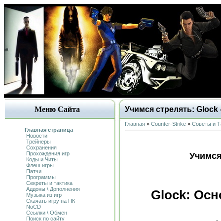
Меню Сайта
Учимся стрелять: Glock 
Главная
»
Counter-Strike
»
Советы и Т
Главная страница
Новости
Трейнеры
Сохранения
Прохождения игр
Учимся
Коды и Читы
Флеш игры
Патчи
Программы
Секреты и тактика
Аддоны \ Дополнения
Glock: Ос
Музыка из игр
Скачать игру на ПК
NoCD
Ссылки \ Обмен
Поиск по сайту