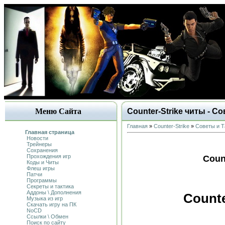
Меню Сайта
Counter-Strike читы - С
Главная
»
Counter-Strike
»
Советы и Т
Главная страница
Новости
Трейнеры
Сохранения
Прохождения игр
Coun
Коды и Читы
Флеш игры
Патчи
Программы
Секреты и тактика
Аддоны \ Дополнения
Сounte
Музыка из игр
Скачать игру на ПК
NoCD
Ссылки \ Обмен
Поиск по сайту