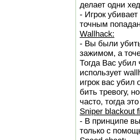
делает одни хе
- Игрок убивае
точным попадан
Wallhack:
- Вы были убиты
зажимом, а точ
Тогда Вас убил 
использует wall
игрок вас убил 
бить тревогу, н
часто, тогда это
Sniрer blackout f
- В принципе в
только с помощ