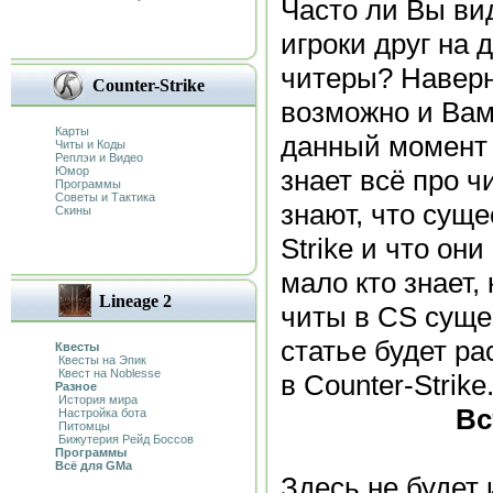
Часто ли Вы ви
игроки друг на д
читеры? Наверн
Counter-Strike
возможно и Вам
Карты
данный момент 
Читы и Коды
Реплэи и Видео
Юмор
знает всё про ч
Программы
Советы и Тактика
знают, что суще
Скины
Strike и что они
мало кто знает,
Lineage 2
читы в CS сущес
статье будет ра
Квесты
Квесты на Эпик
Квест на Noblesse
в Counter-Strike
Разное
История мира
Вс
Настройка бота
Питомцы
Бижутерия Рейд Боссов
Программы
Всё для GMa
Здесь не будет 