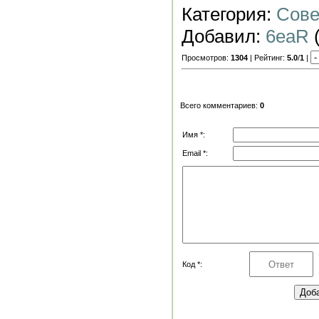
Категория:
Сове
Добавил:
6eaR
(
Просмотров:
1304
| Рейтинг:
5.0
/
1
|
Всего комментариев:
0
Имя *:
Email *:
Код *: