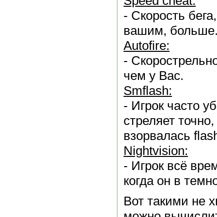
Speed cheat:
- Скорость бега
вашим, больше
Autofire:
- Скорострельн
чем у Вас.
Smflash:
- Игрок часто у
стреляет точно,
взорвалась flas
Nightvision:
- Игрок всё вре
когда он в темно
Вот такими не 
можно вычислит