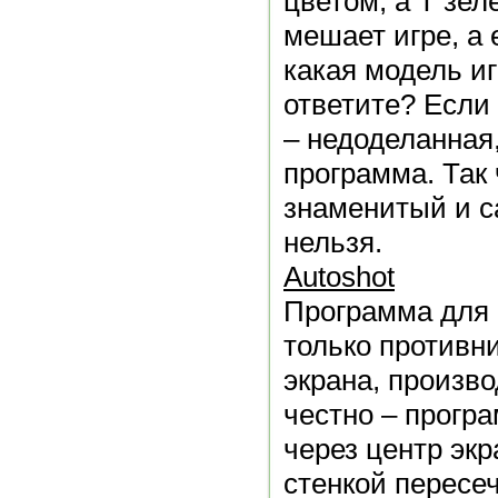
цветом, а T зел
мешает игре, а 
какая модель иг
ответите? Если 
– недоделанная,
программа. Так 
знаменитый и с
нельзя.
Autoshot
Программа для 
только противн
экрана, произв
честно – прогр
через центр экр
стенкой пересеч