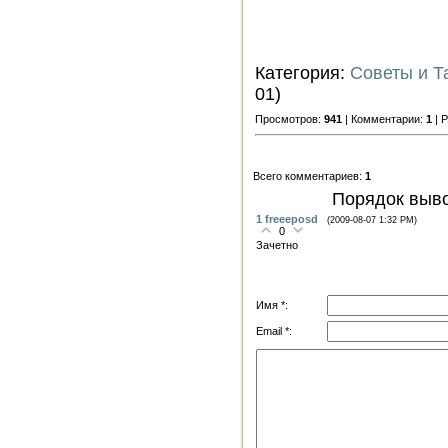
Категория:
Советы и Т
01)
Просмотров:
941
| Комментарии:
1
| 
Всего комментариев:
1
Порядок выв
1
freeeposd
(2009-08-07 1:32 PM)
0
Зачетно
Имя *:
Email *: