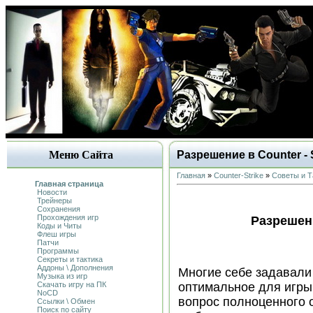
Меню Сайта
Разрешение в Counter - 
Главная
»
Counter-Strike
»
Советы и Т
Главная страница
Новости
Трейнеры
Сохранения
Прохождения игр
Разрешени
Коды и Читы
Флеш игры
Патчи
Программы
Секреты и тактика
Аддоны \ Дополнения
Многие себе задавали 
Музыка из игр
Скачать игру на ПК
оптимальное для игры в
NoCD
вопрос полноценного о
Ссылки \ Обмен
Поиск по сайту