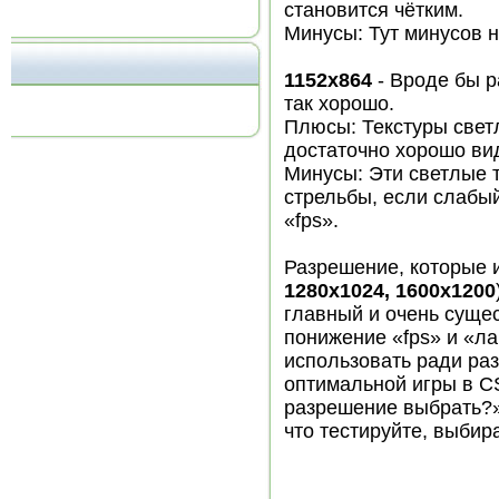
становится чётким.
Минусы: Тут минусов 
1152х864
- Вроде бы р
так хорошо.
Плюсы: Текстуры светл
достаточно хорошо ви
Минусы: Эти светлые т
стрельбы, если слабый
«fps».
Разрешение, которые 
1280х1024, 1600х1200
главный и очень суще
понижение «fps» и «л
использовать ради раз
оптимальной игры в CS
разрешение выбрать?» 
что тестируйте, выбира