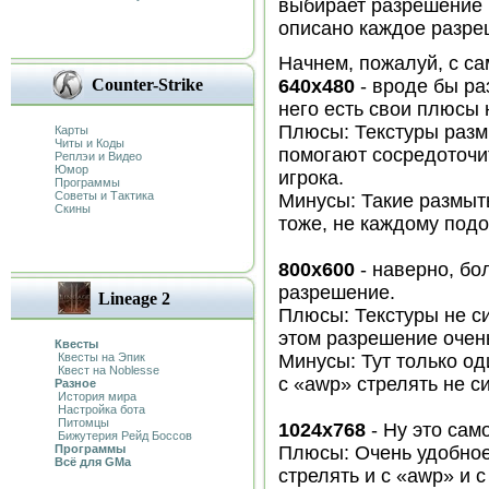
выбирает разрешение п
описано каждое разре
Начнем, пожалуй, с са
Counter-Strike
640х480
- вроде бы ра
него есть свои плюсы н
Плюсы: Текстуры размы
Карты
Читы и Коды
помогают сосредоточи
Реплэи и Видео
Юмор
игрока.
Программы
Советы и Тактика
Минусы: Такие размыты
Скины
тоже, не каждому подой
800x600
- наверно, бо
разрешение.
Lineage 2
Плюсы: Текстуры не с
этом разрешение очень
Квесты
Квесты на Эпик
Минусы: Тут только од
Квест на Noblesse
с «awp» стрелять не с
Разное
История мира
Настройка бота
Питомцы
1024х768
- Ну это сам
Бижутерия Рейд Боссов
Программы
Плюсы: Очень удобное 
Всё для GMa
стрелять и с «awp» и 