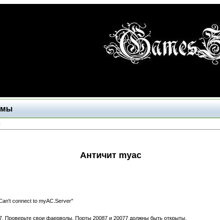
ммы
ы
Античит myac
an't connect to myAC.Server"
77. Проверьте свои фаерволы. Порты 20087 и 20077 должны быть открыты.