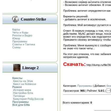
- Возможно сервер античита отключен
- Возможно античит обновлен. В это
Проблема: античит определяется как
Варианты решений:
Counter-Strike
- добавить античит в исключения.
Проблема: Мой антивирус ругается н
Карты
Ответ: В первую очередь о том, что 
Читы и Коды
действиям. MyAC делает вещи, похож
Реплэи и Видео
может его определять как подозрите
Юмор
Прикажите своему антивирусу чтобы 
Программы
Советы и Тактика
Проблема: Меня выкинуло с сообщение
Скины
не знаю что такое читы...
На этот раз отмазка, что вас забанил
неприязни админов.
Скачать:
http://dump.ru/file/3
Lineage 2
Квесты
Квесты на Эпик
Квест на Noblesse
Категория:
Программы
| Добавил:
6e
Разное
История мира
Просмотров:
965
| Рейтинг:
5.0
/
1
|
Настройка бота
Питомцы
Бижутерия Рейд Боссов
Программы
Всего комментариев:
0
Всё для GMa