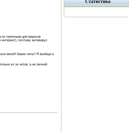
Статистика
 а по типичным для виросов
в интернет), поэтому антивирус
ньте меня!! Какие читы? Я вообще и
тельно из за читов, а не личной