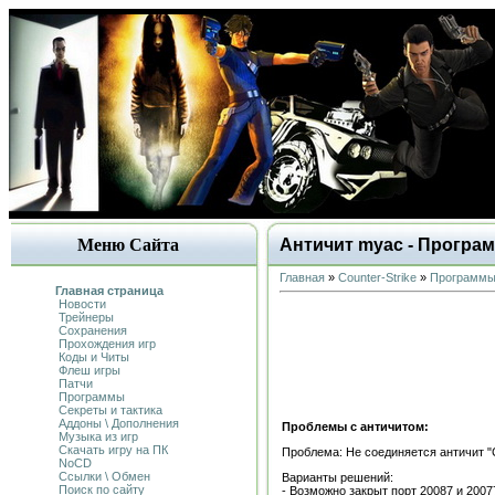
Меню Сайта
Античит myac - Програ
Главная
»
Counter-Strike
»
Программ
Главная страница
Новости
Трейнеры
Сохранения
Прохождения игр
Коды и Читы
Флеш игры
Патчи
Программы
Секреты и тактика
Аддоны \ Дополнения
Проблемы с античитом:
Музыка из игр
Скачать игру на ПК
Проблема: Не соединяется античит "C
NoCD
Ссылки \ Обмен
Варианты решений:
Поиск по сайту
- Возможно закрыт порт 20087 и 200