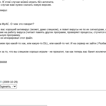
. В этом случае можно играть без античита.
м случае вам нужно скачать новую версию.
 вирус
а MyAC. О чем это говорит?
у вас хороший антивирус (может, даже слишком), и ловит вирусы не по их сигнатурам,
ие на работу вируса (читает память других программ, проверяет процессы, стучится 
льную программу.
он игнорировал этот файл.
м про какой-то хак, или какую-то DLL, или какой-то чит. И на сервер не зайти ( Разба
и за то, что вы слишком хорошо играли - не прокатит, так как теперь вас банит исключи
666668
aR
(2009-10-29)