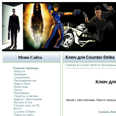
Меню Сайта
Ключ для Counter-Strike
Главная
»
Counter-Strike
»
Программ
Главная страница
Новости
Трейнеры
Сохранения
Прохождения игр
Ключ для
Коды и Читы
Флеш игры
Патчи
Программы
Секреты и тактика
Аддоны \ Дополнения
Архив с 2мя ключами. Просто загрузи
Музыка из игр
Скачать игру на ПК
NoCD
Ссылки \ Обмен
Скачать Ключ
Поиск по сайту