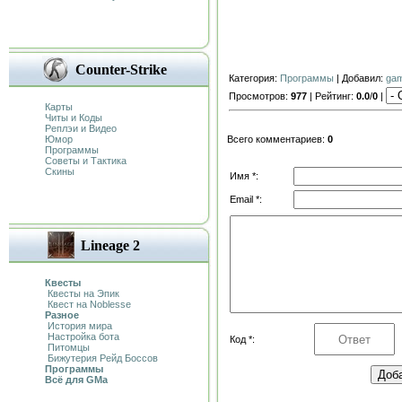
Counter-Strike
Категория:
Программы
| Добавил:
ga
Просмотров:
977
| Рейтинг:
0.0
/
0
|
Карты
Читы и Коды
Реплэи и Видео
Юмор
Всего комментариев:
0
Программы
Советы и Тактика
Скины
Имя *:
Email *:
Lineage 2
Квесты
Квесты на Эпик
Квест на Noblesse
Разное
История мира
Настройка бота
Код *:
Питомцы
Бижутерия Рейд Боссов
Программы
Всё для GMa