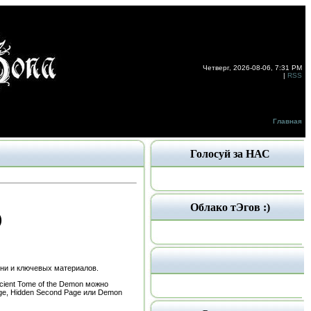
Четверг, 2026-08-06, 7:31 PM
|
RSS
Главная
Голосуй за НАС
Облако тЭгов :)
)
они и ключевых материалов.
cient Tome of the Demon можно
age, Hidden Second Page или Demon