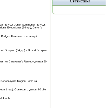
Статистика
n (83 ур.), Junior Summoner (83 ур.),
ion's Executioner (84 ур.), Darion's
n's Badge). Ношение этих вещей
and Scorpion (84 ур.) и Desert Scorpion
фект от Caravaner's Remedy длится 60
 Используйте Magical Bottle на
 респ 1 час). Однажды отдавши 80 Life
aterials.