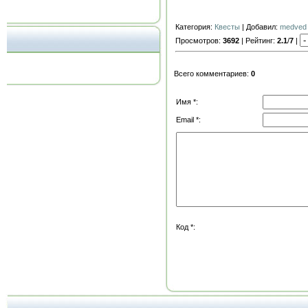
Категория:
Квесты
| Добавил:
medved
Просмотров:
3692
| Рейтинг:
2.1
/
7
|
Всего комментариев:
0
Имя *:
Email *:
Код *: