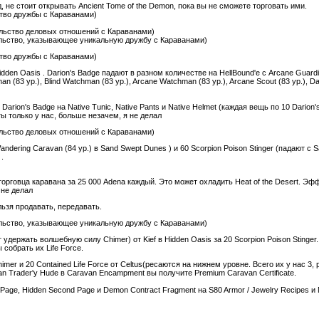
, не стоит открывать Ancient Tome of the Demon, пока вы не сможете торговать ими.
ьство дружбы с Караванами)
тельство деловых отношений с Караванами)
тельство, указывающее уникальную дружбу с Караванами)
ьство дружбы с Караванами)
dden Oasis . Darion's Badge падают в разном количестве на HellBound'e с Arcane Guardia
an (83 ур.), Blind Watchman (83 ур.), Arcane Watchman (83 ур.), Arcane Scout (83 ур.), Dar
 Darion's Badge на Native Tunic, Native Pants и Native Helmet (каждая вещь по 10 Dario
ты только у нас, больше незачем, я не делал
тельство деловых отношений с Караванами)
andering Caravan (84 ур.) в Sand Swept Dunes ) и 60 Scorpion Poison Stinger (падают с S
.
орговца каравана за 25 000 Adena каждый. Это может охладить Heat of the Desert. Эф
 не делал
ьзя продавать, передавать.
тельство, указывающее уникальную дружбу с Караванами)
 удержать волшебную силу Chimer) от Kief в Hidden Oasis за 20 Scorpion Poison Stinger.
собрать их Life Force.
imer и 20 Contained Life Force от Celtus(ресаются на нижнем уровне. Всего их у нас 3,
van Trader'у Hude в Caravan Encampment вы получите Premium Caravan Certificate.
Page, Hidden Second Page и Demon Contract Fragment на S80 Armor / Jewelry Recipes и M