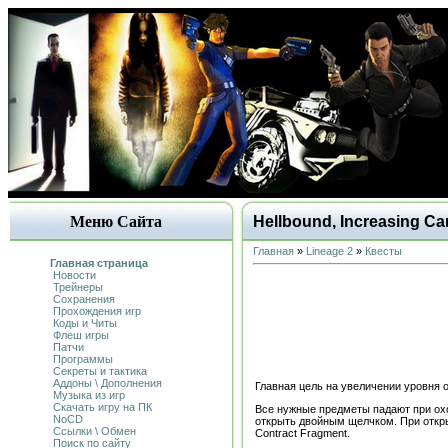
Меню Сайта
Hellbound, Increasing Ca
Главная
»
Lineage 2
»
Квесты
Главная страница
Новости
Трейнеры
Сохранения
Прохождения игр
Коды и Читы
Флеш игры
Патчи
Программы
Секреты и тактика
Аддоны \ Дополнения
Главная цель на увеличении уровня 
Музыка из игр
Скачать игру на ПК
Все нужные предметы падают при охот
NoCD
открыть двойным щелчком. При открыт
Ссылки \ Обмен
Contract Fragment.
Поиск по сайту