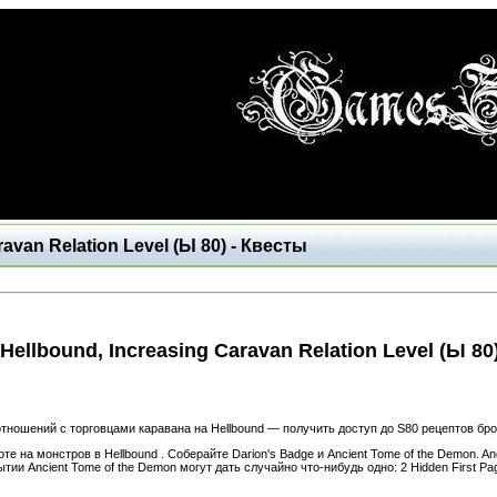
ravan Relation Level (Ы 80) - Квесты
Hellbound, Increasing Caravan Relation Level (Ы 80
отношений с торговцами каравана на Hellbound — получить доступ до S80 рецептов бр
е на монстров в Hellbound . Соберайте Darion's Badge и Ancient Tome of the Demon. An
ии Ancient Tome of the Demon могут дать случайно что-нибудь одно: 2 Hidden First P