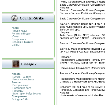
Чтобы не занимать инвентарь и склад
Basic Caravan Certificate (Свидетел
Награды
Standard Caravan Certificate (Свиде
Premium Caravan Certificate (Свиде
Counter-Strike
Basic Caravan Certificate (Свидетел
Дайте 20 Darion's Badge NPC Falk в Hi
Blind Huntsman (83 ур.), Junior Watchm
Карты
Enforcer (84 ур.).
Читы и Коды
Награды
Реплэи и Видео
Tailor Buron (Native NPC) обменяет 30
Юмор
превращает вас в Native. - для красо
Программы
Советы и Тактика
Standard Caravan Certificate (Свиде
Скины
Дайте 30 Mark of Betrayal (падают с W
(84 ур.)) Hude в Caravan Encampment 
Награды:
Приобретите Caravaner's Remedy от т
минут. - не знаю, пашет или нет, тоже
Lineage 2
Примечание: Caravaner's Remedy нел
Premium Caravan Certificate (Свиде
Квесты
Квесты на Эпик
Приобретите Magical Bottle (это может
Квест на Noblesse
Chimera's с менее чем 10% ХП, чтобы 
Разное
История мира
Соберите 80 Life Force от обычных Ch
Настройка бота
Force и 20 Contained Life Force Cara
Питомцы
Награды
Бижутерия Рейд Боссов
Hude начнёт обменивать Hidden First 
Программы
Всё для GMa