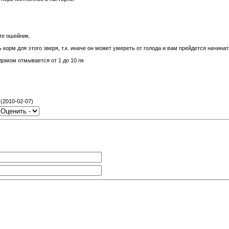
те ошейник.
 корм для этого зверя, т.к. иначе он может умереть от голода и вам прейдется начина
ндомом отмывается от 1 до 10 пк
(2010-02-07)