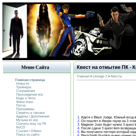
Меню Сайта
Квест на отмытие ПК - 
Главная
»
Lineage 2
»
Квесты
Главная страница
Новости
Трейнеры
Сохранения
Прохождения игр
Коды и Читы
Флеш игры
Патчи
Программы
Секреты и тактика
Аддоны \ Дополнения
1.
Идете к Black Judge. Южный вход в
Музыка из игр
2.
Он пошлет в Ивори тауер на 3 этаж 
Скачать игру на ПК
3.
Magister Joan будет нужно 3 quest 
NoCD
4.
После сдачи 3 quest item возвраща
Ссылки \ Обмен
5.
Вы получаете паттерн который надо
Поиск по сайту
6.
BlackSmith Pushkin нужно принести