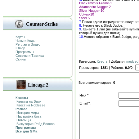
Blacksmith’s Frame-1
Adamantite Nugget-2
Sliver Nugget-10
Cokes-10
Steel-5
7.
После сдачи ингридиентов получае
Counter-Strike
8.
Несете его к Black Judge.
9.
Качаете 1 лвл (не забывайте купить
который нужен для волка)
10.
Несете обратно к Black Judge, ра
Карты
Читы и Коды
Реплэи и Видео
Юмор
Программы
Советы и Тактика
Скины
Категория:
Квесты
| Добавил:
medved
Просмотров:
1381
| Рейтинг:
0.0
/
0
|
Всего комментариев:
0
Lineage 2
Имя *:
Квесты
Квесты на Эпик
Email *:
Квест на Noblesse
Разное
История мира
Настройка бота
Питомцы
Бижутерия Рейд Боссов
Программы
Всё для GMa