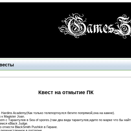
Квесты
Квест на отмытие ПК
 Hardins Academy(Как только телепортнулся бегите попрямой,она на камне).
к Magister Joan.
item с Тарантулов в Sea of spores.(там два вида тарантулов,идите по марке что бы най
емся кBlack Judge.
 отнести BlackSmith Pushkin в Гиране.
 перечистленное в паттерне.