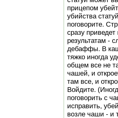
прицепом убейт
убийства стату
поговорите. Ст
сразу приведет
результатам - 
дебаффы. В каш
тяжко иногда уд
общем все не та
чашей, и открое
там все, и откр
Войдите. (Иног
поговорить с ч
исправить, убей
возле чаши - и 