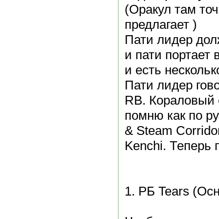
(Оракул там точ
предлагает )
Пати лидер дол
и пати портает 
и есть нескольк
Пати лидер гов
RB. Кораловый 
помню как по ру
& Steam Corrid
Kenchi. Теперь 
1. РБ Tears (Осн