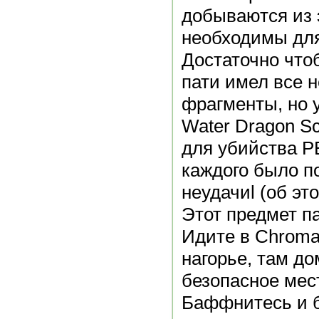
добываются из э
необходимы для
Достаточно что
пати имел все 
фрагменты, но 
Water Dragon Sc
для убийства Р
каждого было по
неудачиl (об эт
Этот предмет па
Идите в Chromat
нагорье, там д
безопасное мес
Баффнитесь и 