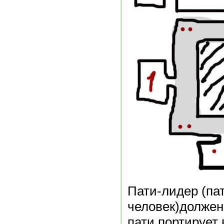
Пати-лидер (пат
человек)должен
пати портирует 