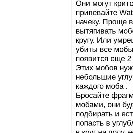
Они могут крито
припевайте Wate
начеку. Проще в
вытягивать мобо
кругу. Или умре
убиты все мобы
появится еще 2 
Этих мобов нуж
небольшие углу
каждого моба .
Бросайте фрагм
мобами, они буд
подбирать и ес
попасть в углуб
в круг на полу,