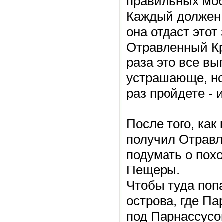
правильных моб
Каждый должен 
она отдаст это
Отравленный Кр
раза это все вы
устрашающе, но
раз пройдете - 
После того, как
получил Отравл
подумать о пох
Пещеры.
Чтобы туда попа
острова, где Па
под Парнассусо