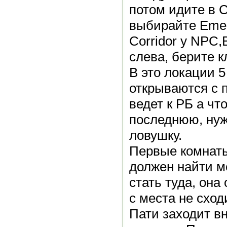
потом идите в C
выбирайте Emer
Corridor у NPC,
слева, берите к
В это локации 5
открываются с 
ведет к РБ a чт
последнюю, нуж
ловушку.
Первые комнаты:
должен найти м
стать туда, она
с места не сход
Пати заходит вн