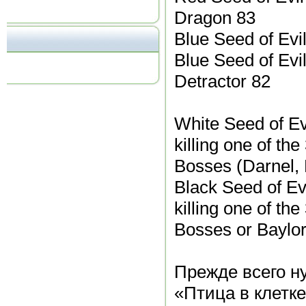
Dragon 83
Blue Seed of Evi
Blue Seed of Evi
Detractor 82
White Seed of Ev
killing one of th
Bosses (Darnel, 
Black Seed of Evi
killing one of th
Bosses or Baylo
Прежде всего ну
«Птица в клетк