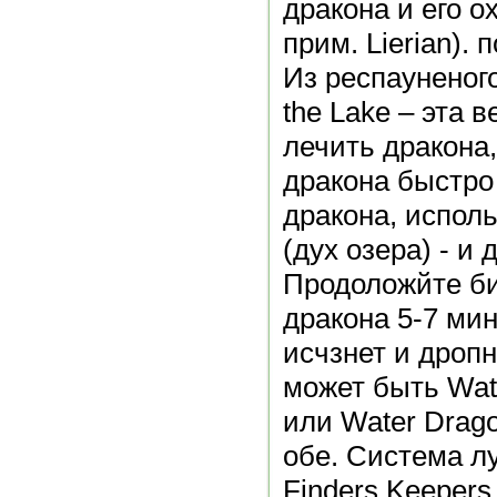
дракона и его ох
прим. Lierian). 
Из респауненого
the Lake – эта 
лечить дракона,
дракона быстро 
дракона, использ
(дух озера) - и
Продоложйте би
дракона 5-7 мин
исчзнет и дроп
может быть Wat
или Water Drago
обе. Система л
Finders Keeper