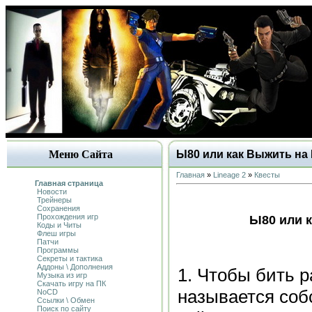
Меню Сайта
Ы80 или как Выжить на
Главная
»
Lineage 2
»
Квесты
Главная страница
Новости
Трейнеры
Сохранения
Прохождения игр
Ы80 или 
Коды и Читы
Флеш игры
Патчи
Программы
Секреты и тактика
Аддоны \ Дополнения
1. Чтобы бить р
Музыка из игр
Скачать игру на ПК
называется собс
NoCD
Ссылки \ Обмен
Поиск по сайту