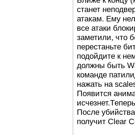
Ближе к концу 
станет неподве
атакам. Ему нел
все атаки блоки
заметили, что б
перестаньте бит
подойдите к нем
должны быть Wa
команде патили
нажать на sca
Появится аним
исчезнет.Тепер
После убийства
получит Clear C