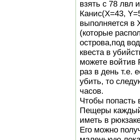
взять с 78 лвл
Канис(X=43, Y=5
выполняется в
(которые распо
острова,под во
квеста в убийст
можете войтив 
раз в день т.е. 
убить, то след
часов.
Чтобы попасть 
Пещеры каждый
иметь в рюкзак
Его можно полу
маленькую лок