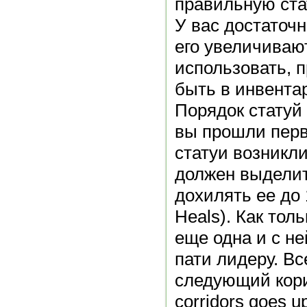
правильную ста
У вас достаточ
его увеличивают
использовать, 
быть в инвента
Порядок статуй т
вы прошли перв
статуи возникли
должен выделит
дохилять ее до 
Heals). Как тол
еще одна и с не
пати лидеру. Вс
следующий коридо
corridors goes 