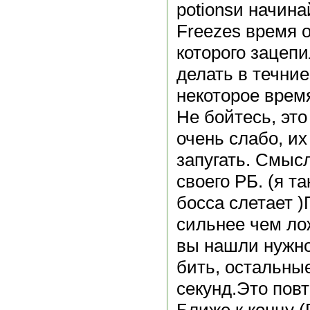
potionsи начина
Freezes время о
которого зацепи
делать в течние
некоторое врем
Не бойтесь, эт
очень слабо, их
запугать. Смысл
своего РБ. (я та
босса слетает 
сильнее чем ло
вы нашли нужно
бить, остальные
секунд.Это повт