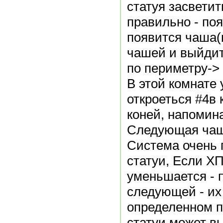
статуя засвети
правильно - по
появится чаша(к
чашей и выйдит
по периметру-> 
В этой комнате 
откроеться #4в 
коней, напоми
Следующая чаша
Система очень 
статуи, Если ХП
уменьшается - 
следующей - их
определенном п
статуи может вы