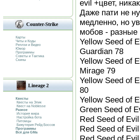
evil +цвет, ника
Даже пати не н
медленно, но у
Counter-Strike
мобов - разные
Карты
Yellow Seed of Ev
Читы и Коды
Реплэи и Видео
Юмор
Guardian 78
Программы
Советы и Тактика
Yellow Seed of E
Скины
Mirage 79
Yellow Seed of E
Lineage 2
80
Yellow Seed of E
Квесты
Квесты на Эпик
Квест на Noblesse
Green Seed of Ev
Разное
История мира
Red Seed of Evil
Настройка бота
Питомцы
Бижутерия Рейд Боссов
Red Seed of Evil
Программы
Всё для GMa
Red Seed of Evil