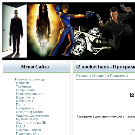
Меню Сайта
l2 packet hack - Програ
Главная
»
Lineage 2
»
Программы
Главная страница
Новости
Трейнеры
Сохранения
Прохождения игр
l2
Коды и Читы
Флеш игры
Патчи
Программы
Секреты и тактика
Аддоны \ Дополнения
Программа для манипуляций с пакет
Музыка из игр
Скачать игру на ПК
NoCD
Ссылки \ Обмен
Ск
Поиск по сайту