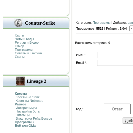
Counter-Strike
Категория:
Программы
| Добавил:
ga
Просмотров:
5515
| Рейтинг:
3.0
/
4
|
Карты
Читы и Коды
Реплэи и Видео
Всего комментариев:
0
Юмор
Программы
Советы и Тактика
Имя *:
Скины
Email *:
Lineage 2
Квесты
Квесты на Эпик
Квест на Noblesse
Разное
История мира
Код *:
Настройка бота
Питомцы
Бижутерия Рейд Боссов
Программы
Всё для GMa