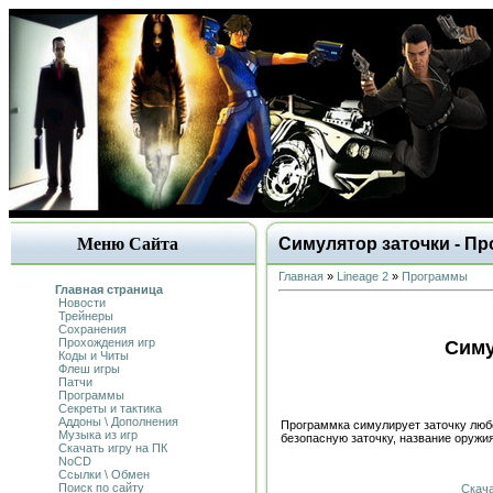
Меню Сайта
Симулятор заточки - П
Главная
»
Lineage 2
»
Программы
Главная страница
Новости
Трейнеры
Сохранения
Прохождения игр
Симу
Коды и Читы
Флеш игры
Патчи
Программы
Секреты и тактика
Аддоны \ Дополнения
Программка симулирует заточку люб
Музыка из игр
безопасную заточку, название оружи
Скачать игру на ПК
NoCD
Ссылки \ Обмен
Поиск по сайту
Скача