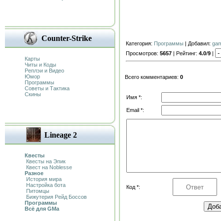
Counter-Strike
Категория:
Программы
| Добавил:
ga
Просмотров:
5657
| Рейтинг:
4.0
/
9
|
Карты
Читы и Коды
Реплэи и Видео
Юмор
Всего комментариев:
0
Программы
Советы и Тактика
Скины
Имя *:
Email *:
Lineage 2
Квесты
Квесты на Эпик
Квест на Noblesse
Разное
История мира
Настройка бота
Код *:
Питомцы
Бижутерия Рейд Боссов
Программы
Всё для GMa