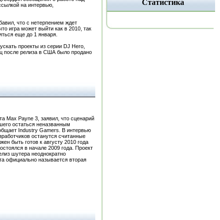
Статистика
ссылкой на интервью,
бавил, что с нетерпением ждет
о игра может выйти как в 2010, так
ояться еще до 1 января.
ускать проекты из серии DJ Hero,
ц после релиза в США было продано
а Max Payne 3, заявил, что сценарий
вшего остаться неназванным
общает Industry Gamers. В интервью
разработчиков останутся считанные
жен быть готов к августу 2010 года
остоялся в начале 2009 года. Проект
релиз шутера неоднократно
кта официально называется вторая