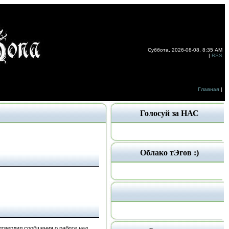
Суббота, 2026-08-08, 8:35 AM
|
RSS
Главная
|
Голосуй за НАС
Облако тЭгов :)
одтвердил сообщения о работе над