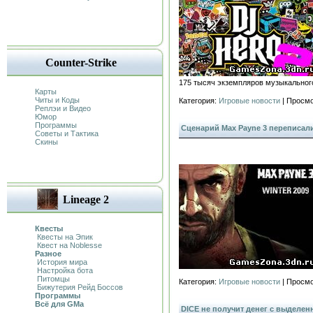
Counter-Strike
175 тысяч экземпляров музыкальног
Карты
Читы и Коды
Категория:
Игровые новости
| Просмо
Реплэи и Видео
Юмор
Программы
Сценарий Max Payne 3 переписали 
Советы и Тактика
Скины
Lineage 2
Квесты
Квесты на Эпик
Квест на Noblesse
Разное
История мира
Настройка бота
Питомцы
Категория:
Игровые новости
| Просмо
Бижутерия Рейд Боссов
Программы
Всё для GMa
DICE не получит денег с выделенн