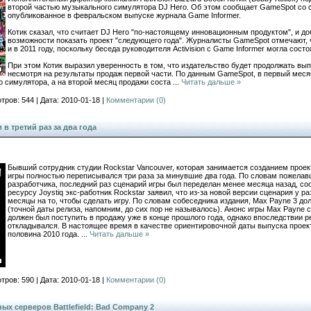
второй частью музыкального симулятора DJ Hero. Об этом сообщает GameSpot со 
опубликованное в февральском выпуске журнала Game Informer.
Котик сказал, что считает DJ Hero "по-настоящему инновационным продуктом", и до
возможности показать проект "следующего года". Журналисты GameSpot отмечают, чт
и в 2011 году, поскольку беседа руководителя Activision с Game Informer могла сост
При этом Котик выразил уверенность в том, что издательство будет продолжать вып
несмотря на результаты продаж первой части. По данным GameSpot, в первый меся
о симулятора, а на второй месяц продажи соста
...
Читать дальше »
тров: 544 | Дата: 2010-01-18 |
Комментарии (0)
в третий раз за два года
Бывший сотрудник студии Rockstar Vancouver, которая занимается созданием проект
игры полностью переписывался три раза за минувшие два года. По словам пожела
разработчика, последний раз сценарий игры был переделан менее месяца назад, со
ресурсу Joystiq экс-работник Rockstar заявил, что из-за новой версии сценария у 
месяцы на то, чтобы сделать игру. По словам собеседника издания, Max Payne 3 дол
(точной даты релиза, напомним, до сих пор не называлось). Анонс игры Max Payne с
должен был поступить в продажу уже в конце прошлого года, однако впоследствии 
откладывался. В настоящее время в качестве ориентировочной даты выпуска прое
половина 2010 года.
...
Читать дальше »
тров: 590 | Дата: 2010-01-18 |
Комментарии (0)
ых серверов Battlefield: Bad Company 2