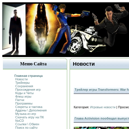
Новости
Меню Сайта
Главная страница
Новости
Трейнеры
Сохранения
Прохождения игр
Трейлер игры Transformers: War fo
Коды и Читы
Флеш игры
Патчи
Программы
Секреты и тактика
Категория:
Игровые новости
| Просмо
Аддоны \ Дополнения
Музыка из игр
Скачать игру на ПК
Глава Activision пообещал выпуст
NoCD
Ссылки \ Обмен
Поиск по сайту