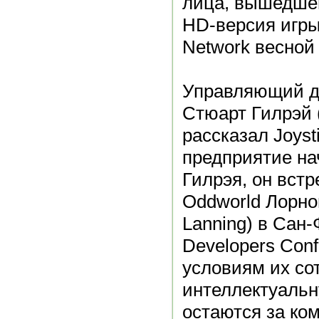
лица, вышедшего
HD-версия игры 
Network весной 
Управляющий ди
Стюарт Гилрэй (
рассказал Joyst
предприятие на
Гилрэя, он встр
Oddworld Лорно
Lanning) в Сан
Developers Conf
условиям их со
интеллектуальн
остаются за ко