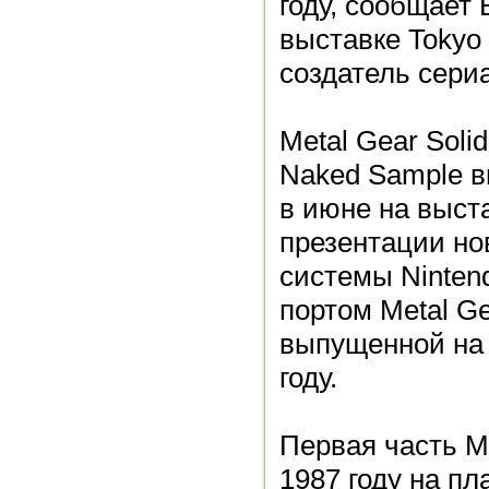
году, сообщает 
выставке Toky
создатель сери
Metal Gear Soli
Naked Sample в
в июне на выста
презентации но
системы Ninten
портом Metal Gea
выпущенной на P
году.
Первая часть M
1987 году на п