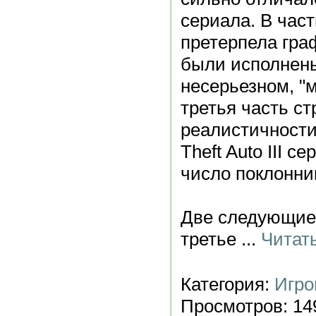
сериала. В час
претерпела гра
были исполнены
несерьезном, "
третья часть ст
реалистичности
Theft Auto III 
число поклонни
Две следующие 
третье
...
Читат
Категория:
Игро
Просмотров: 149