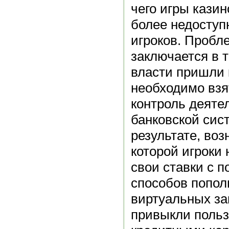
чего игры кази
более недосту
игроков. Пробл
заключается в 
власти пришли к
необходимо взя
контроль деяте
банковской сис
результате, воз
которой игроки 
свои ставки с
способов попол
виртуальных з
привыкли польз