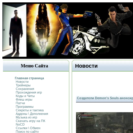
Новости
Меню Сайта
Главная страница
Новости
Трейнеры
Сохранения
Прохождения игр
Коды и Читы
Создатели Demon's Souls анонси
Флеш игры
Патчи
Программы
Секреты и тактика
Аддоны \ Дополнения
Музыка из игр
Скачать игру на ПК
NoCD
Ссылки \ Обмен
Поиск по сайту