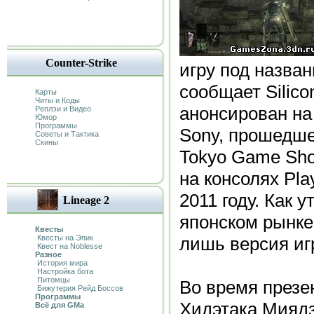
Counter-Strike
игру под назван
сообщает Silico
Карты
Читы и Коды
анонсирован на
Реплэи и Видео
Юмор
Программы
Sony, прошедше
Советы и Тактика
Скины
Tokyo Game Sho
на консолях Play
2011 году. Как у
Lineage 2
японском рынке
Квесты
Квесты на Эпик
лишь версия иг
Квест на Noblesse
Разное
История мира
Настройка бота
Питомцы
Во время презе
Бижутерия Рейд Боссов
Программы
Хидэтака Миядза
Всё для GMa