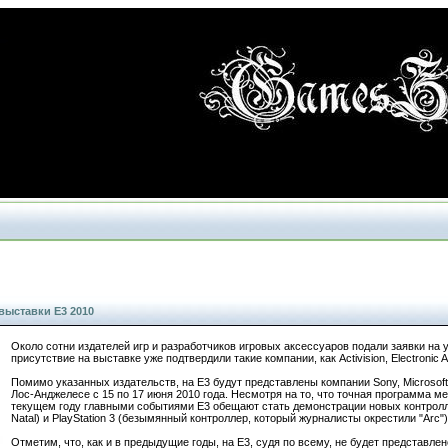
выставки Е3 2010
Около сотни издателей игр и разработчиков игровых аксессуаров подали заявки на 
присутствие на выставке уже подтвердили такие компании, как Activision, Electronic 
Помимо указанных издательств, на Е3 будут представлены компании Sony, Microsoft 
Лос-Анджелесе с 15 по 17 июня 2010 года. Несмотря на то, что точная программа м
текущем году главными событиями E3 обещают стать демонстрации новых контролле
Natal) и PlayStation 3 (безымянный контроллер, который журналисты окрестили "Arc")
Отметим, что, как и в предыдущие годы, на E3, судя по всему, не будет представлено