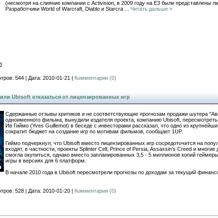
(несмотря на слияние компании с Activision, в 2009 году на E3 были представлены 
Разработчики World of Warcraft, Diablo и Starcra
...
Читать дальше »
тров: 544 | Дата: 2010-01-21 |
Комментарии (0)
или Ubisoft отказаться от лицензированных игр
Сдержанные отзывы критиков и не соответствующие прогнозам продажи шутера "Ава
одноименного фильма, вынудили издателя проекта, компанию Ubisoft, пересмотреть 
Ив Гиймо (Yves Guillemot) в беседе с инвесторами рассказал, что одно из крупней
сократит бюджет на создание игр по мотивам фильмов, сообщает 1UP.
Гиймо подчеркнул, что Ubisoft вместо лицензированных игр сосредоточится на попу
входят, в частности, проекты Splinter Cell, Prince of Persia, Assassin's Creed и многи
смогла окупиться, однако вместо запланированных 3,5 - 5 миллионов копий геймер
игры в версиях для 6 платформ.
В начале 2010 года в Ubisoft пересмотрели прогнозы по доходам за текущий финанс
тров: 528 | Дата: 2010-01-20 |
Комментарии (0)