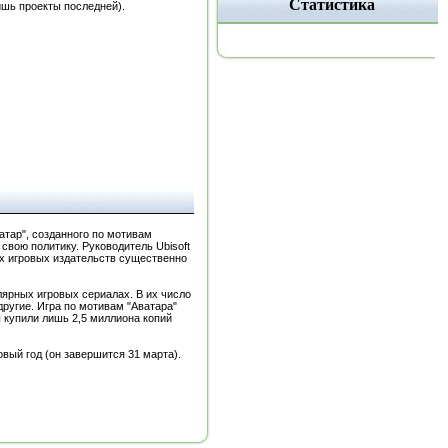
Статистика
лишь проекты последней).
тар", созданного по мотивам
свою политику. Руководитель Ubisoft
ших игровых издательств существенно
лярных игровых сериалах. В их число
е другие. Игра по мотивам "Аватара"
ы купили лишь 2,5 миллиона копий
овый год (он завершится 31 марта).