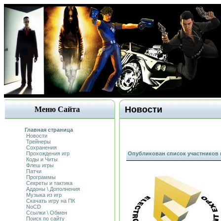
Новости
Меню Сайта
Главная страница
Новости
Трейнеры
Сохранения
Прохождения игр
Опубликован список участников 
Коды и Читы
Флеш игры
Патчи
Программы
Секреты и тактика
Аддоны \ Дополнения
Музыка из игр
Скачать игру на ПК
NoCD
Ссылки \ Обмен
Поиск по сайту