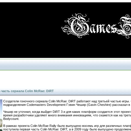
 часть сериала Colin McRae: DiRT
Создатели гоночного сериала Colin McRae: DiRT работают над третьей частью игры.
подразделения Codemasters Development Гэвин Чешир (Gavin Cheshire) рассказал в
Чешир не уточнил, когда выйдет DiRT 3 и для каких платформ создается этот проект
время разработчики уделяют много внимания инновациям, что скажется как на треть
Bodycount.
В рамках проекта Colin McRae Rally было выпущено восемь игр для различных плат
поступила первая часть Colin McRae: DiRT, а в 2009 году было выпущено продолжен