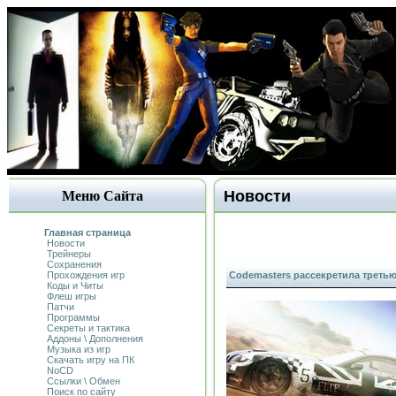
Новости
Меню Сайта
Главная страница
Новости
Трейнеры
Сохранения
Прохождения игр
Codemasters рассекретила третью
Коды и Читы
Флеш игры
Патчи
Программы
Секреты и тактика
Аддоны \ Дополнения
Музыка из игр
Скачать игру на ПК
NoCD
Ссылки \ Обмен
Поиск по сайту