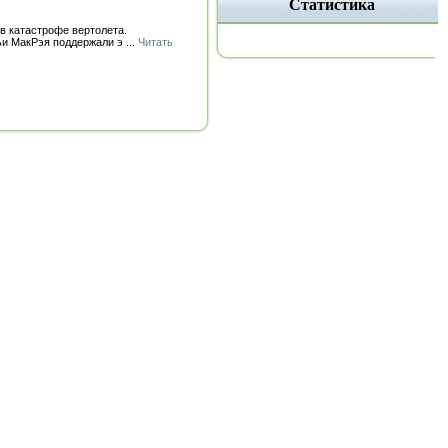
Статистика
в катастрофе вертолета.
мьи МакРэя поддержали э
...
Читать