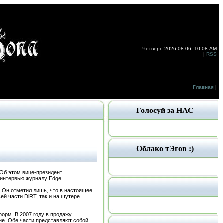
Четверг, 2026-08-06, 10:08 AM
|
RSS
Главная
|
Голосуй за НАС
Облако тЭгов :)
 Об этом вице-президент
 интервью журналу Edge.
. Он отметил лишь, что в настоящее
ей части DiRT, так и на шутере
форм. В 2007 году в продажу
ие. Обе части представляют собой