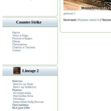
дальше »
Категория:
Игровые новости
| Просмо
Counter-Strike
Карты
Читы и Коды
Реплэи и Видео
Юмор
Программы
Советы и Тактика
Скины
Lineage 2
Квесты
Квесты на Эпик
Квест на Noblesse
Разное
История мира
Настройка бота
Питомцы
Бижутерия Рейд Боссов
Программы
Всё для GMa