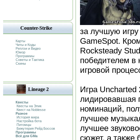
Counter-Strike
за лучшую игру
GameSpot. Кром
Карты
Читы и Коды
Rocksteady Stud
Реплэи и Видео
Юмор
Программы
победителем в
Советы и Тактика
Скины
игровой процесс
Игра Uncharted 
Lineage 2
лидировавшая п
Квесты
Квесты на Эпик
номинаций, пол
Квест на Noblesse
Разное
лучшее музыка
История мира
Настройка бота
Питомцы
лучшее звуков
Бижутерия Рейд Боссов
Программы
сюжет, а также 
Всё для GMa