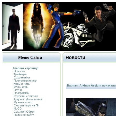
Новости
Меню Сайта
Главная страница
Новости
Трейнеры
Сохранения
Прохождения игр
Коды и Читы
Batman: Arkham Asylum признали
Флеш игры
Патчи
Программы
Секреты и тактика
Аддоны \ Дополнения
Музыка из игр
Скачать игру на ПК
NoCD
Ссылки \ Обмен
Поиск по сайту