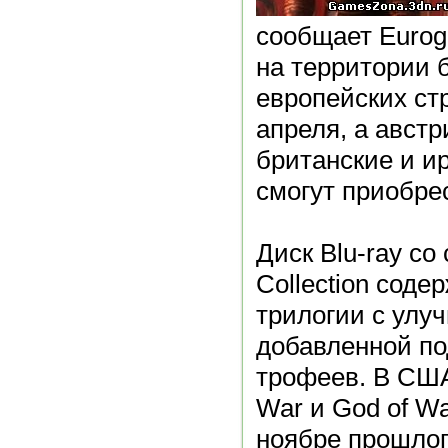
сообщает Eurog
на территории 
европейских ст
апреля, а австр
британские и и
смогут приобрес
Диск Blu-ray со
Collection соде
трилогии с улу
добавленной п
трофеев. В США
War и God of W
ноябре прошлог