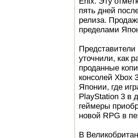
Enix. Эту отмет
пять дней посл
релиза. Продажи 
пределами Япон
Представители 
уточнили, как 
проданные копи
консолей Xbox 3
Японии, где иг
PlayStation 3 в
геймеры приоб
новой RPG в пе
В Великобритани