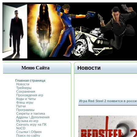
Новости
Меню Сайта
Главная страница
Новости
Трейнеры
Сохранения
Прохождения игр
Коды и Читы
Игра Red Steel 2 появится в росс
Флеш игры
Патчи
Программы
Секреты и тактика
Аддоны \ Дополнения
Музыка из игр
Скачать игру на ПК
NoCD
Ссылки \ Обмен
Поиск по сайту