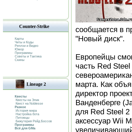
Counter-Strike
сообщается в п
"Новый диск".
Карты
Читы и Коды
Реплэи и Видео
Юмор
Программы
Европейцы смог
Советы и Тактика
Скины
часть Red Steel
североамерикан
марта. Как объ
Lineage 2
директор проек
Квесты
Квесты на Эпик
Ванденберге (J
Квест на Noblesse
Разное
для Red Steel 2
История мира
Настройка бота
Питомцы
аксессуар Wii Mo
Бижутерия Рейд Боссов
Программы
увеличивающий
Всё для GMa