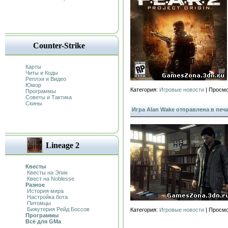
Counter-Strike
Карты
Читы и Коды
Реплэи и Видео
Юмор
Категория:
Игровые новости
| Просмо
Программы
Советы и Тактика
Скины
Игра Alan Wake отправлена в печ
Lineage 2
Квесты
Квесты на Эпик
Квест на Noblesse
Разное
История мира
Настройка бота
Питомцы
Бижутерия Рейд Боссов
Категория:
Игровые новости
| Просмо
Программы
Всё для GMa