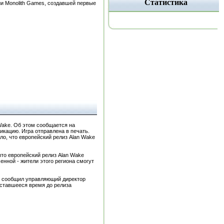
Статистика
ии Monolith Games, создавшей первые
Wake. Об этом сообщается на
кацию. Игра отправлена в печать.
ло, что европейский релиз Alan Wake
что европейский релиз Alan Wake
нной - жители этого региона смогут
ом сообщил управляющий директор
 оставшееся время до релиза