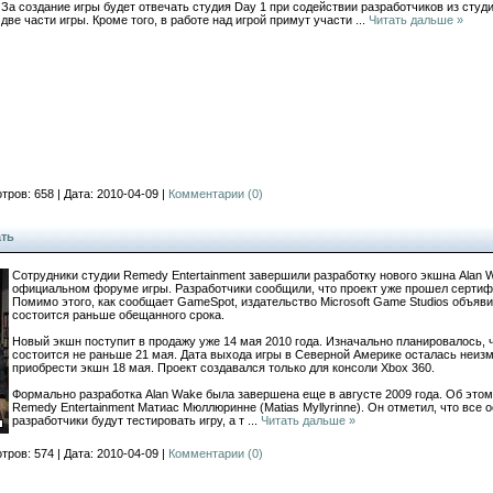
За создание игры будет отвечать студия Day 1 при содействии разработчиков из студ
две части игры. Кроме того, в работе над игрой примут участи
...
Читать дальше »
тров: 658 | Дата: 2010-04-09 |
Комментарии (0)
ать
Сотрудники студии Remedy Entertainment завершили разработку нового экшна Alan 
официальном форуме игры. Разработчики сообщили, что проект уже прошел сертифи
Помимо этого, как сообщает GameSpot, издательство Microsoft Game Studios объяви
состоится раньше обещанного срока.
Новый экшн поступит в продажу уже 14 мая 2010 года. Изначально планировалось, 
состоится не раньше 21 мая. Дата выхода игры в Северной Америке осталась неизме
приобрести экшн 18 мая. Проект создавался только для консоли Xbox 360.
Формально разработка Alan Wake была завершена еще в августе 2009 года. Об эт
Remedy Entertainment Матиас Мюллюринне (Matias Myllyrinne). Он отметил, что все
разработчики будут тестировать игру, а т
...
Читать дальше »
тров: 574 | Дата: 2010-04-09 |
Комментарии (0)