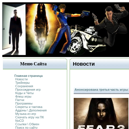
Новости
Меню Сайта
Главная страница
Новости
Трейнеры
Сохранения
Прохождения игр
Анонсирована третья часть игры F
Коды и Читы
Флеш игры
Патчи
Программы
Секреты и тактика
Аддоны \ Дополнения
Музыка из игр
Скачать игру на ПК
NoCD
Ссылки \ Обмен
Поиск по сайту