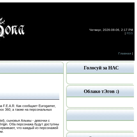
Четверг, 2026-08-06, 2:17 PM
|
RSS
Главная
|
Голосуй за НАС
Облако тЭгов :)
ла F.E.A.R. Как сообщает Eurogamer,
box 360, а также на персональных
tel), сыновья Альмы - девочки с
Origin. Оба персонажа будут доступны
еркивают, что каждый из персонажей
ом.