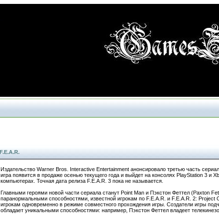
.E.A.R.
Издательство Warner Bros. Interactive Entertainment анонсировало третью часть сериа
игра появится в продаже осенью текущего года и выйдет на консолях PlayStation 3 и X
компьютерах. Точная дата релиза F.E.A.R. 3 пока не называется.
Главными героями новой части сериала станут Point Man и Пэкстон Феттел (Paxton Fet
паранормальными способностями, известной игрокам по F.E.A.R. и F.E.A.R. 2: Project 
игрокам одновременно в режиме совместного прохождения игры. Создатели игры подч
обладает уникальными способностями: например, Пэкстон Феттел владеет телекинез