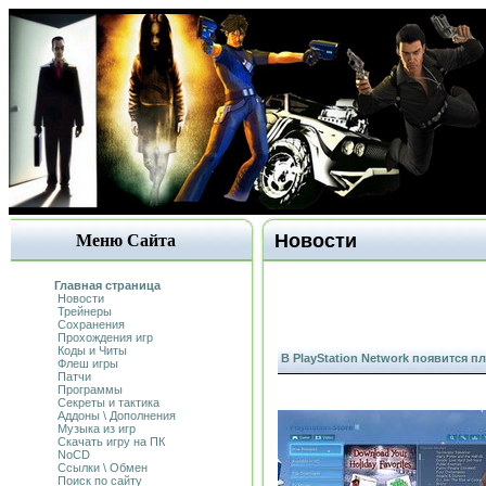
Новости
Меню Сайта
Главная страница
Новости
Трейнеры
Сохранения
Прохождения игр
Коды и Читы
В PlayStation Network появится п
Флеш игры
Патчи
Программы
Секреты и тактика
Аддоны \ Дополнения
Музыка из игр
Скачать игру на ПК
NoCD
Ссылки \ Обмен
Поиск по сайту