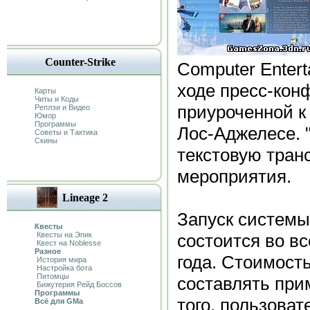
Counter-Strike
Computer Enter
ходе пресс-кон
Карты
Читы и Коды
приуроченной к
Реплэи и Видео
Юмор
Программы
Лос-Аджелесе. 
Советы и Тактика
Скины
текстовую тран
мероприятия.
Lineage 2
Запуск системы
Квесты
Квесты на Эпик
состоится во в
Квест на Noblesse
Разное
года. Стоимость
История мира
Настройка бота
Питомцы
составлять при
Бижутерия Рейд Боссов
Программы
того, пользоват
Всё для GMa