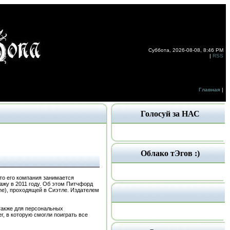
Суббота, 2026-08-08, 8:46 PM
|
RSS
Главная
|
Голосуй за НАС
Облако тЭгов :)
что его компания занимается
ажу в 2011 году. Об этом Питчфорд
me), проходящей в Сиэтле. Издателем
а также для персональных
, в которую смогли поиграть все