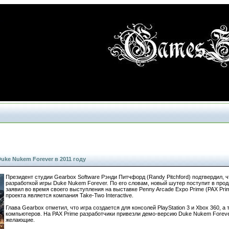
uke Nukem Forever в 2011 году
Президент студии Gearbox Software Рэнди Питчфорд (Randy Pitchford) подтвердил, 
разработкой игры Duke Nukem Forever. По его словам, новый шутер поступит в прод
заявил во время своего выступления на выставке Penny Arcade Expo Prime (PAX Pri
проекта является компания Take-Two Interactive.
Глава Gearbox отметил, что игра создается для консолей PlayStation 3 и Xbox 360, 
компьютеров. На PAX Prime разработчики привезли демо-версию Duke Nukem Forever
желающие.