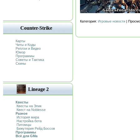
Категория:
Игровые новости
| Просмо
Counter-Strike
Карты
Читы и Коды
Реплэи и Видео
Юмор
Программы
Советы и Тактика
Скины
Lineage 2
Квесты
Квесты на Эпик
Квест на Noblesse
Разное
История мира
Настройка бота
Питомцы
Бижутерия Рейд Боссов
Программы
Всё для GMa