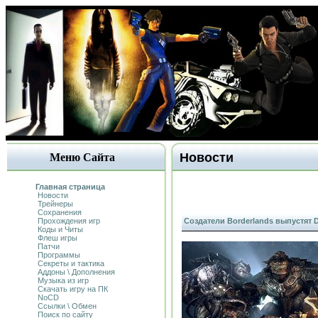
Новости
Меню Сайта
Главная страница
Новости
Трейнеры
Сохранения
Прохождения игр
Создатели Borderlands выпустят D
Коды и Читы
Флеш игры
Патчи
Программы
Секреты и тактика
Аддоны \ Дополнения
Музыка из игр
Скачать игру на ПК
NoCD
Ссылки \ Обмен
Поиск по сайту