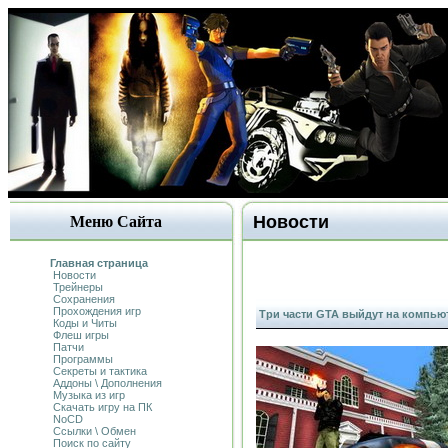
Новости
Меню Сайта
Главная страница
Новости
Трейнеры
Сохранения
Прохождения игр
Три части GTA выйдут на компьют
Коды и Читы
Флеш игры
Патчи
Программы
Секреты и тактика
Аддоны \ Дополнения
Музыка из игр
Скачать игру на ПК
NoCD
Ссылки \ Обмен
Поиск по сайту