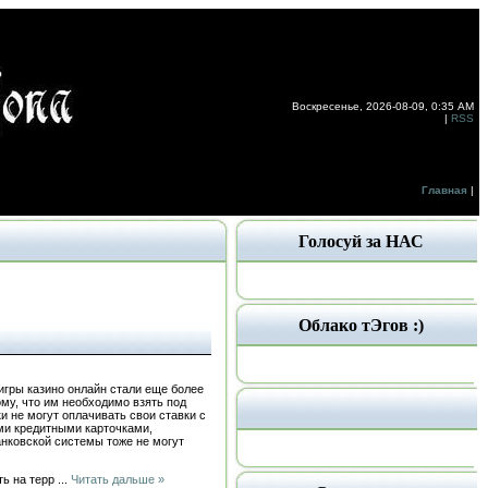
Воскресенье, 2026-08-09, 0:35 AM
|
RSS
Главная
|
Голосуй за НАС
Облако тЭгов :)
игры казино онлайн стали еще более
му, что им необходимо взять под
и не могут оплачивать свои ставки с
ми кредитными карточками,
анковской системы тоже не могут
ть на терр
...
Читать дальше »