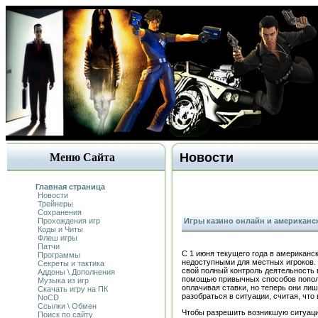
Новости
Меню Сайта
Главная страница
Новости
Трейнеры
Сохранения
Прохождения игр
Игры казино онлайн и американс
Коды и Читы
Флеш игры
Патчи
С 1 июня текущего года в американс
Программы
недоступными для местных игроков. 
Секреты и тактика
свой полный контроль деятельность в
Аддоны \ Дополнения
помощью привычных способов пополн
Музыка из игр
оплачивая ставки, но теперь они ли
Скачать игру на ПК
разобраться в ситуации, считая, что
NoCD
Ссылки \ Обмен
Чтобы разрешить возникшую ситуаци
Поиск по сайту