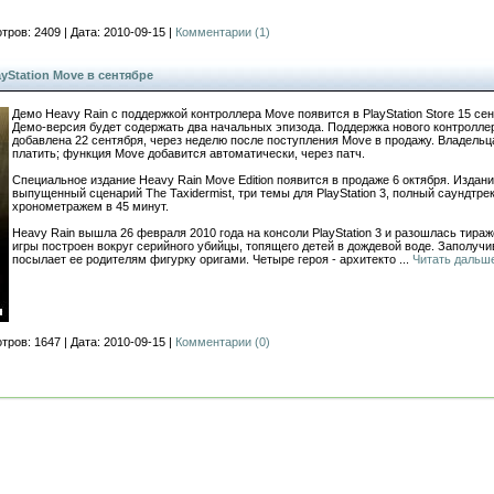
тров: 2409 | Дата: 2010-09-15 |
Комментарии (1)
yStation Move в сентябре
Демо Heavy Rain с поддержкой контроллера Move появится в PlayStation Store 15 сент
Демо-версия будет содержать два начальных эпизода. Поддержка нового контролле
добавлена 22 сентября, через неделю после поступления Move в продажу. Владельц
платить; функция Move добавится автоматически, через патч.
Специальное издание Heavy Rain Move Edition появится в продаже 6 октября. Издан
выпущенный сценарий The Taxidermist, три темы для PlayStation 3, полный саундтрек
хронометражем в 45 минут.
Heavy Rain вышла 26 февраля 2010 года на консоли PlayStation 3 и разошлась тира
игры построен вокруг серийного убийцы, топящего детей в дождевой воде. Заполуч
посылает ее родителям фигурку оригами. Четыре героя - архитекто
...
Читать дальш
тров: 1647 | Дата: 2010-09-15 |
Комментарии (0)