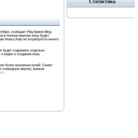
Статистика
ября, сообщает PlayStation.Blog.
ра в полную версию игры будет
ам Heavy Rain не потребуется ничего
ие будет содержать отдельно
 и видео о создании игры
жом более миллиона копий. Сюжет
ив очередную жертву, маньяк
е »