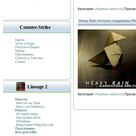
Категория:
Игровые новости
| Просмо
Heavy Rain получит поддержку Pla
Counter-Strike
Карты
Читы и Коды
Реплэи и Видео
Юмор
Программы
Советы и Тактика
Скины
Lineage 2
Категория:
Игровые новости
| Просмо
Квесты
Квесты на Эпик
Квест на Noblesse
Разное
История мира
Настройка бота
Питомцы
Бижутерия Рейд Боссов
Программы
Всё для GMa